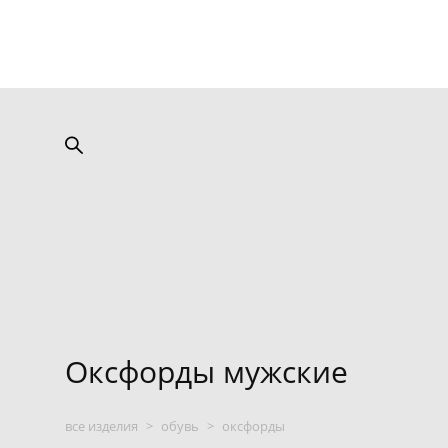
Оксфорды мужские
все изделия
>
обувь
>
оксфорды