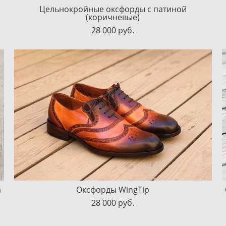
Цельнокройные оксфорды с патиной
(коричневые)
28 000 pуб.
а
Оксфорды WingTip
28 000 pуб.